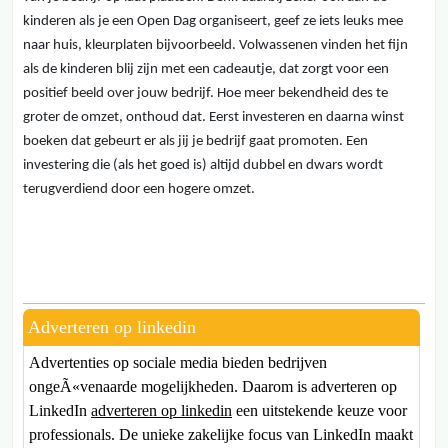
kinderen als je een Open Dag organiseert, geef ze iets leuks mee
naar huis, kleurplaten bijvoorbeeld. Volwassenen vinden het fijn
als de kinderen blij zijn met een cadeautje, dat zorgt voor een
positief beeld over jouw bedrijf. Hoe meer bekendheid des te
groter de omzet, onthoud dat. Eerst investeren en daarna winst
boeken dat gebeurt er als jij je bedrijf gaat promoten. Een
investering die (als het goed is) altijd dubbel en dwars wordt
terugverdiend door een hogere omzet.
Adverteren op linkedin
Advertenties op sociale media bieden bedrijven
ongeÃ«venaarde mogelijkheden. Daarom is adverteren op
LinkedIn
adverteren op linkedin
een uitstekende keuze voor
professionals. De unieke zakelijke focus van LinkedIn maakt